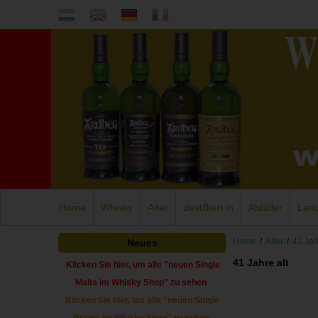
Home
Whisky
Alter
destilliert in
Abfüller
Lan
Home
/
Alter
/
41 Jah
Neues
41 Jahre alt
Klicken Sie hier, um alle "neuen Single
Malts im Whisky Shop" zu sehen
Klicken Sie hier, um alle "neuen Single