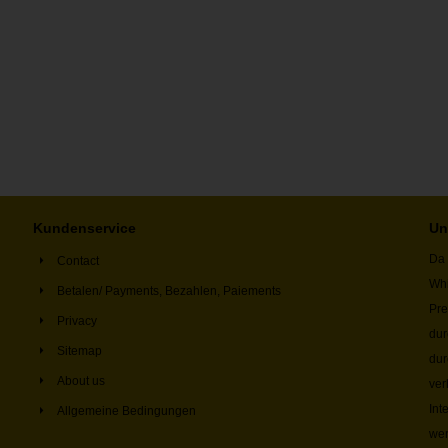
Kundenservice
Un
Da 
Contact
Whi
Betalen/ Payments, Bezahlen, Paiements
Pre
Privacy
dur
Sitemap
dur
About us
ver
Int
Allgemeine Bedingungen
wer