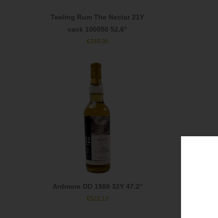
Teeling Rum The Nectar 21Y
cask 100050 52.6°
€
249,00
Ardmore DD 1988 32Y 47.2°
€
522,12