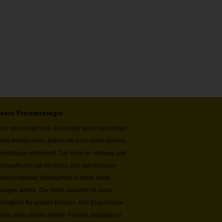
sere Preisstrategie
wir überzeugt sind, dass jeder einen speziellen
sky trinken kann, haben wir eine etwas andere
isstrategie entwickelt. Der Preis in schwarz und
chgestrichen ist der Preis, den ein normaler
chschnittlicher Whiskyshop in einer Stadt
langen würde. Der Preis darunter ist unser
ernetpreis für unsere Kunden. Ihre Ersparnisse
den unter diesen beiden Preisen angegeben.