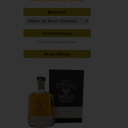
Grains im Whisky Shop" zu sehen
Brennerei
Einkaufswagen
Ihr Einkaufswagen ist leer
Neuer Whisky