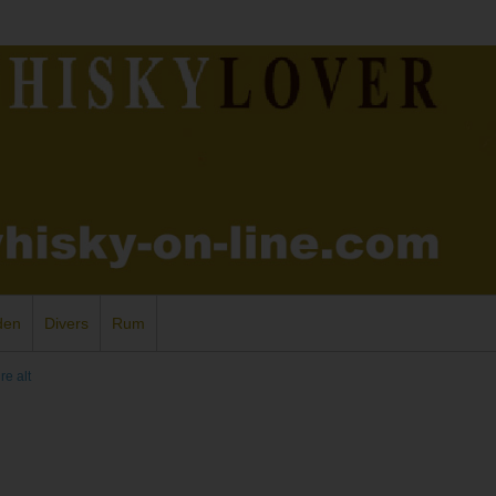
den
Divers
Rum
re alt