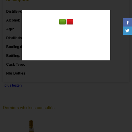
Distillery:
Ardmore
Alcohol:
47.2°
Age:
32 Y
Distillation date:
1988
Bottling date:
2021
Bottling:
Daily Drams
Cask Type:
Nbr Bottles:
plus testen
Derniers whiskies consultés