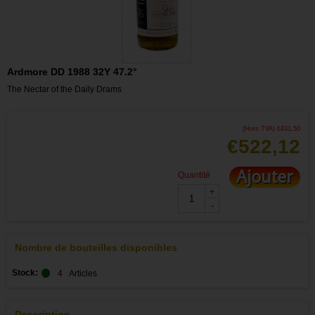
Ardmore DD 1988 32Y 47.2°
The Nectar of the Daily Drams
(Hors TVA)
€
431,50
€
522,12
Ajouter
Quantité
+
-
Nombre de bouteilles disponibles
Stock:
4
Articles
Description