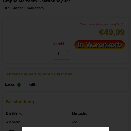
Grappa Marzadro Chardonnay 45°
70 cl Grappa Chardonnay
(Preise ohne Mehrwertsteuer)
€
41,31
€
49,99
In Warenkorb
Anzahl
+
-
Anzahl der verfügbaren Flaschen
Lager:
1
Artikel
Beschreibung
Distillery:
Marzadro
Alcohol:
45°