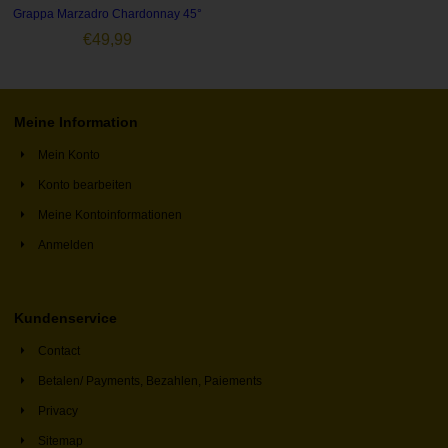
Grappa Marzadro Chardonnay 45°
€
49,99
Meine Information
Mein Konto
Konto bearbeiten
Meine Kontoinformationen
Anmelden
Kundenservice
Contact
Betalen/ Payments, Bezahlen, Paiements
Privacy
Sitemap