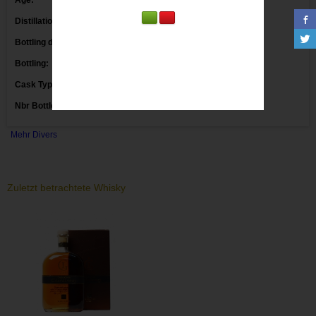
Age:
Distillation date:
Bottling date:
Bottling:
Markethouse
Cask Type:
Nbr Bottles:
Mehr Divers
Zuletzt betrachtete Whisky