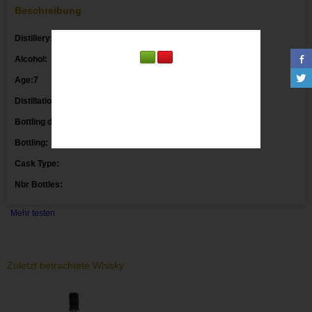
Beschreibung
Distillery:
Secret Islay
Alcohol:
49.9°
Age:7
Y
Distillation date:
2013
Bottling date:
2020
Bottling:
The Nectar Daily Drams
Cask Type:
Nbr Bottles:
Mehr testen
Zuletzt betrachtete Whisky