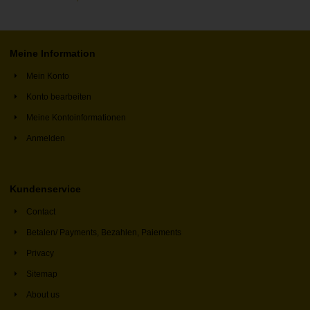
Meine Information
Mein Konto
Konto bearbeiten
Meine Kontoinformationen
Anmelden
Kundenservice
Contact
Betalen/ Payments, Bezahlen, Paiements
Privacy
Sitemap
About us