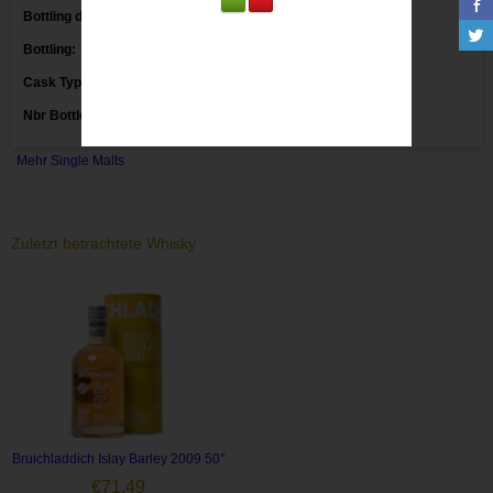
Bottling date:
2016 03/08/2016
Bottling:
Markethouse
Cask Type:
Nbr Bottles:
Mehr Single Malts
Zuletzt betrachtete Whisky
Bruichladdich Islay Barley 2009 50°
€
71,49