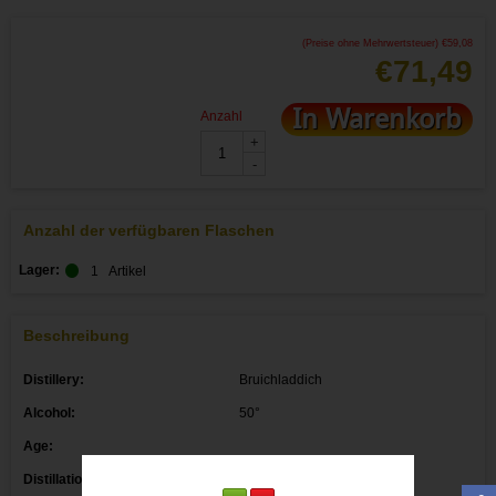
(Preise ohne Mehrwertsteuer)
€
59,08
€
71,49
In Warenkorb
Anzahl
+
-
Anzahl der verfügbaren Flaschen
Lager:
1
Artikel
Beschreibung
Distillery:
Bruichladdich
Alcohol:
50°
Age:
Distillation date:
2009