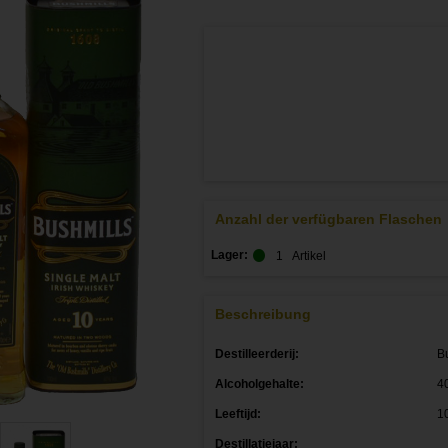
Anzahl der verfügbaren Flaschen
Lager:
1
Artikel
Beschreibung
Destilleerderij:
B
Alcoholgehalte:
4
Leeftijd:
1
Destillatiejaar: