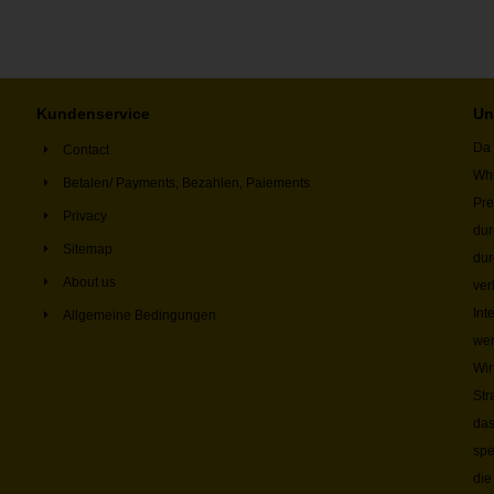
Kundenservice
Un
Da 
Contact
Whi
Betalen/ Payments, Bezahlen, Paiements
Pre
Privacy
dur
Sitemap
dur
About us
ver
Int
Allgemeine Bedingungen
wer
Wir
Str
das
spe
die