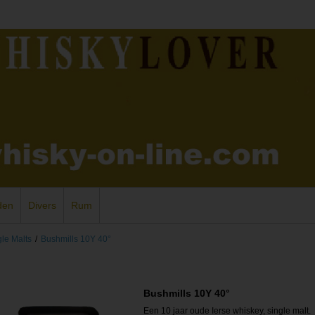
den
Divers
Rum
gle Malts
/
Bushmills 10Y 40°
Bushmills 10Y 40°
Een 10 jaar oude Ierse whiskey, single malt.