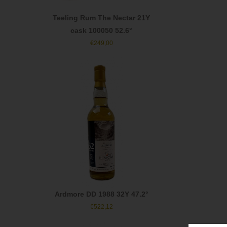
Teeling Rum The Nectar 21Y
cask 100050 52.6°
€
249,00
Ardmore DD 1988 32Y 47.2°
€
522,12