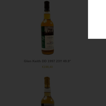
Glen Keith DD 1997 23Y 49.9°
€
198,40