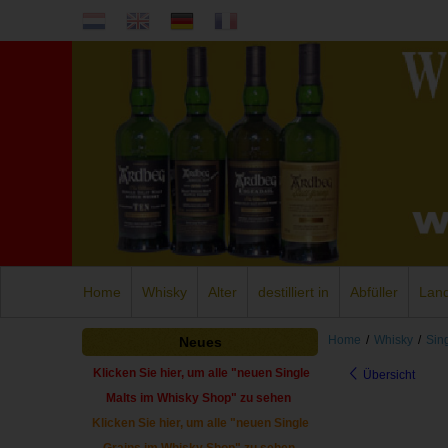
Home
Whisky
Alter
destilliert in
Abfüller
Lan
Home
/
Whisky
/
Sin
Neues
Klicken Sie hier, um alle "neuen Single
Übersicht
Malts im Whisky Shop" zu sehen
Klicken Sie hier, um alle "neuen Single