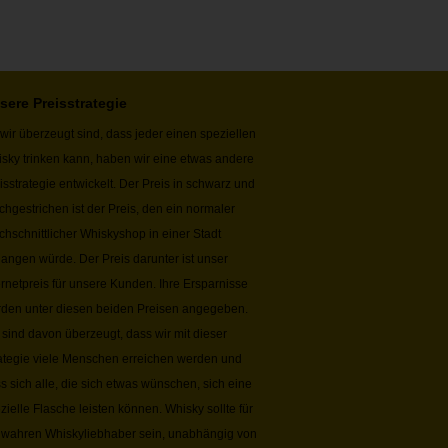
sere Preisstrategie
wir überzeugt sind, dass jeder einen speziellen
sky trinken kann, haben wir eine etwas andere
isstrategie entwickelt. Der Preis in schwarz und
chgestrichen ist der Preis, den ein normaler
chschnittlicher Whiskyshop in einer Stadt
langen würde. Der Preis darunter ist unser
ernetpreis für unsere Kunden. Ihre Ersparnisse
den unter diesen beiden Preisen angegeben.
 sind davon überzeugt, dass wir mit dieser
ategie viele Menschen erreichen werden und
s sich alle, die sich etwas wünschen, sich eine
zielle Flasche leisten können. Whisky sollte für
 wahren Whiskyliebhaber sein, unabhängig von