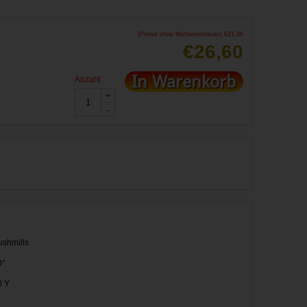
(Preise ohne Mehrwertsteuer)
€
21,98
€
26,60
In Warenkorb
Anzahl
+
-
ushmills
0°
0 Y