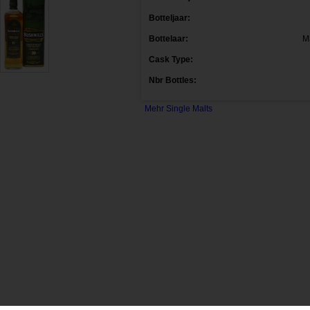
Botteljaar:
Bottelaar:
M
Cask Type:
Nbr Bottles:
Mehr Single Malts