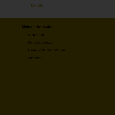
€
26,60
Meine Information
Mein Konto
Konto bearbeiten
Meine Kontoinformationen
Anmelden