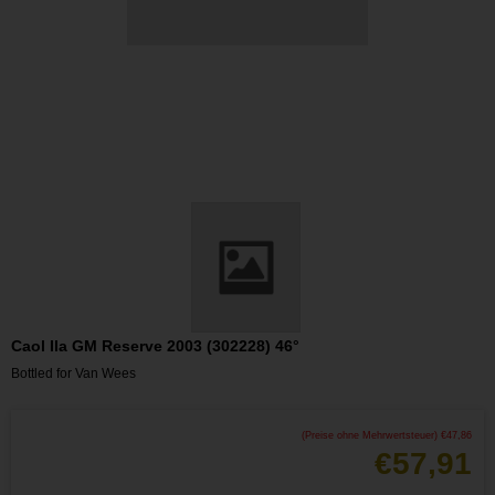
Caol Ila GM Reserve 2003 (302228) 46°
Bottled for Van Wees
(Preise ohne Mehrwertsteuer)
€
47,86
€
57,91