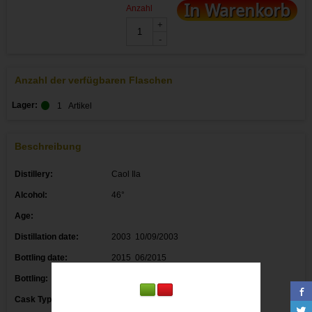
In Warenkorb
Anzahl
+
-
Anzahl der verfügbaren Flaschen
Lager:
1
Artikel
Beschreibung
Distillery:
Caol Ila
Alcohol:
46°
Age:
Distillation date:
2003 10/09/2003
Bottling date:
2015 06/2015
Bottling:
Gordon&Macphail
Cask Type:
First fill Bourbon Barrel 302228