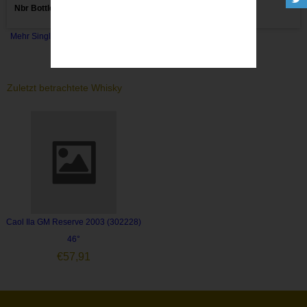
Nbr Bottles:
336
Mehr Single Malts
Zuletzt betrachtete Whisky
Caol Ila GM Reserve 2003 (302228)
46°
€
57,91