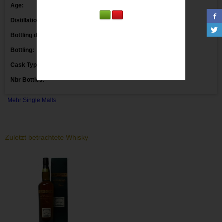
Age:
Distillation date:
Bottling date:
Bottling:
Markethouse
Cask Type:
Charred Oak Casks
Nbr Bottles:
Mehr Single Malts
Zuletzt betrachtete Whisky