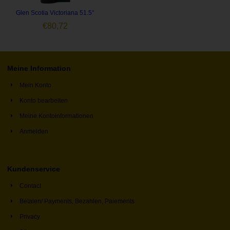
Glen Scotia Victoriana 51.5°
€
80,72
Meine Information
Mein Konto
Konto bearbeiten
Meine Kontoinformationen
Anmelden
Kundenservice
Contact
Betalen/ Payments, Bezahlen, Paiements
Privacy