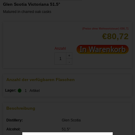
Glen Scotia Victoriana 51.5°
Matured in charred oak casks
(Preise ohne Mehrwertsteuer)
€
66,71
€
80,72
In Warenkorb
Anzahl
+
-
Anzahl der verfügbaren Flaschen
Lager:
1
Artikel
Beschreibung
Distillery:
Glen Scotia
Alcohol:
51.5°