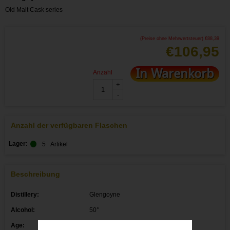
Old Malt Cask series
(Preise ohne Mehrwertsteuer)
€
88,39
€
106,95
In Warenkorb
Anzahl
+
-
Anzahl der verfügbaren Flaschen
Lager:
5
Artikel
Beschreibung
Distillery:
Glengoyne
Alcohol:
50°
Age:
16 Y