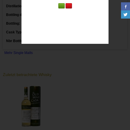
Distillation date:
1997 09/1997
Bottling date:
2014 02/2014
Bottling:
Hunter Laing
Cask Type:
Refill Hogshead HL 10302
Nbr Bottles:
Mehr Single Malts
Zuletzt betrachtete Whisky