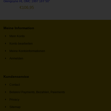
Glengoyne HL OMC 1997 16Y 50°
€
106,95
Meine Information
Mein Konto
Konto bearbeiten
Meine Kontoinformationen
Anmelden
Kundenservice
Contact
Betalen/ Payments, Bezahlen, Paiements
Privacy
Sitemap