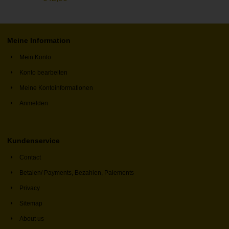
Meine Information
Mein Konto
Konto bearbeiten
Meine Kontoinformationen
Anmelden
Kundenservice
Contact
Betalen/ Payments, Bezahlen, Paiements
Privacy
Sitemap
About us