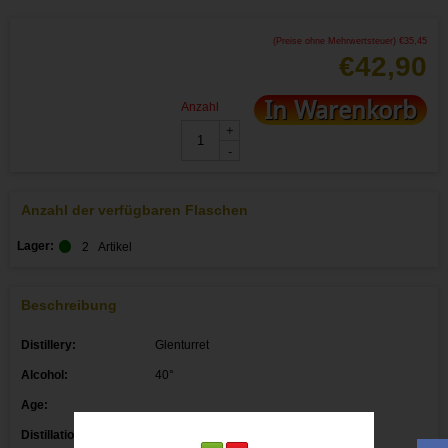
(Preise ohne Mehrwertsteuer)
€
35,45
€
42,90
In Warenkorb
Anzahl
+
-
Anzahl der verfügbaren Flaschen
Lager:
2
Artikel
Beschreibung
Distillery:
Glenturret
Alcohol:
40°
Age:
Distillation date: