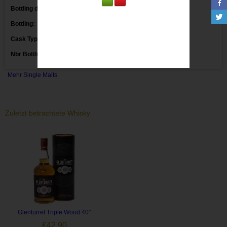
Bottling date:
Bottling:
Markethouse for the Whisky Shop
Cask Type:
Nbr Bottles:
Mehr Single Malts
Zuletzt betrachtete Whisky
Glenturret Triple Wood 40°
€
42,90