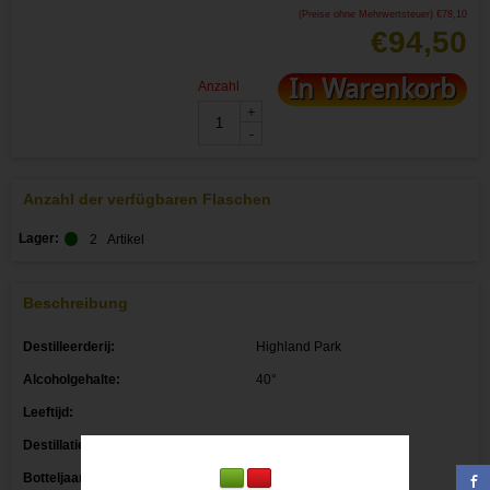
(Preise ohne Mehrwertsteuer)
€
78,10
€
94,50
In Warenkorb
Anzahl
+
-
Anzahl der verfügbaren Flaschen
Lager:
2
Artikel
Beschreibung
Destilleerderij:
Highland Park
Alcoholgehalte:
40°
Leeftijd:
Destillatiejaar:
Botteljaar: