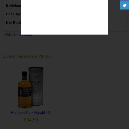
Bottelaar:
Markethouse
Cask Type:
Nbr Bottles:
Mehr Single Malts
Zuletzt betrachtete Whisky
Highland Park Harald 40°
€
94,50