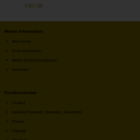
€
387,88
Meine Information
Mein Konto
Konto bearbeiten
Meine Kontoinformationen
Anmelden
Kundenservice
Contact
Betalen/ Payments, Bezahlen, Paiements
Privacy
Sitemap