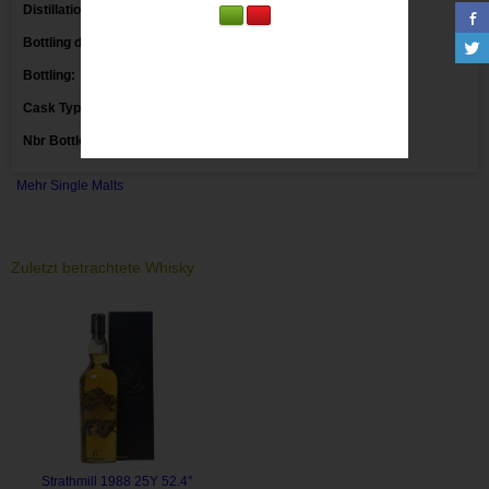
Distillation date:
1988
Bottling date:
2014
Bottling:
Markethouse
Cask Type:
Refill American Oak
Nbr Bottles:
2700
Mehr Single Malts
Zuletzt betrachtete Whisky
Strathmill 1988 25Y 52.4°