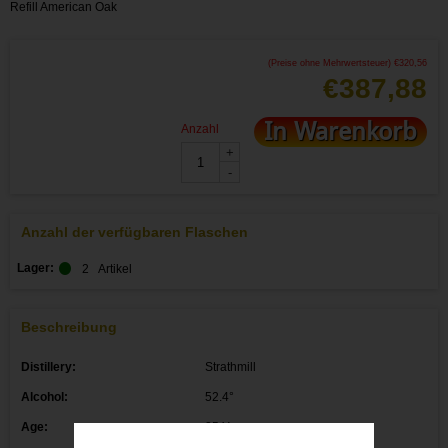
Refill American Oak
(Preise ohne Mehrwertsteuer)
€
320,56
€
387,88
In Warenkorb
Anzahl
+
-
Anzahl der verfügbaren Flaschen
Lager:
2
Artikel
Beschreibung
Distillery:
Strathmill
Alcohol:
52.4°
Age:
25 Y