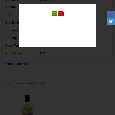
Alcohol:
51.2° 50 cl.
Age:
21 Y
Distillation date:
Bottling date:
2016
Bottling:
That Boutique-y Whisky Company
Cask Type:
Nbr Bottles:
162
Mehr Single Malts
Zuletzt betrachtete Whisky