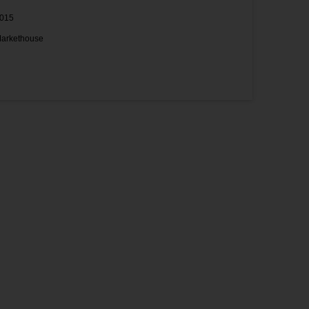
015
arkethouse