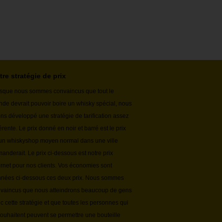
tre stratégie de prix
sque nous sommes convaincus que tout le
de devrait pouvoir boire un whisky spécial, nous
ns développé une stratégie de tarification assez
férente. Le prix donné en noir et barré est le prix
un whiskyshop moyen normal dans une ville
anderait. Le prix ci-dessous est notre prix
ernet pour nos clients. Vos économies sont
nées ci-dessous ces deux prix. Nous sommes
vaincus que nous atteindrons beaucoup de gens
c cette stratégie et que toutes les personnes qui
souhaitent peuvent se permettre une bouteille