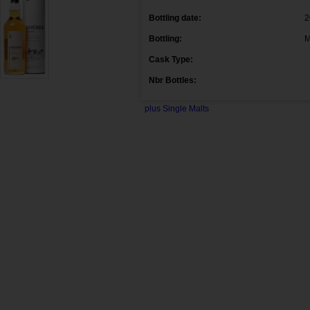
Bottling date:
2
Bottling:
M
Cask Type:
Nbr Bottles:
plus Single Malts