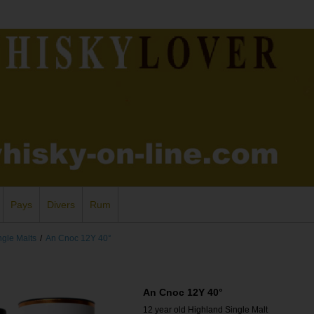
Pays
Divers
Rum
ngle Malts
/
An Cnoc 12Y 40°
An Cnoc 12Y 40°
12 year old Highland Single Malt