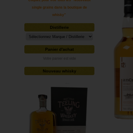
Cliquez pour voir tous les "Nouveaux
single grains dans la boutique de
whisky"
Distillerie
Panier d'achat
Votre panier est vide
Nouveau whisky