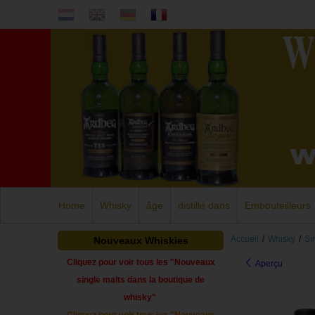
Home
Whisky
âge
distillé dans
Embouteilleurs
Accueil
/
Whisky
/
Si
Nouveaux Whiskies
Cliquez pour voir tous les "Nouveaux
Aperçu
single malts dans la boutique de
whisky"