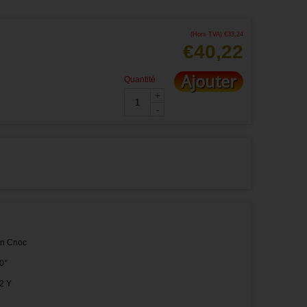
(Hors TVA)
€
33,24
€
40,22
Ajouter
Quantité
+
-
n Cnoc
40°
2 Y