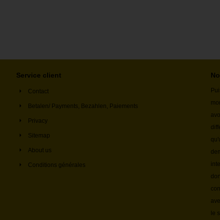
Service client
No
Pui
Contact
mon
Betalen/ Payments, Bezahlen, Paiements
avo
Privacy
dif
Sitemap
qu'
About us
dem
int
Conditions générales
don
con
ave
le 