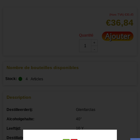
(Hors TVA)
€
30,45
€
36,84
Ajouter
Quantité
+
-
Nombre de bouteilles disponibles
Stock:
4
Articles
Description
Destilleerderij:
Glenfarclas
Alcoholgehalte:
40°
Leeftijd:
10 Y
Destillatiejaar: