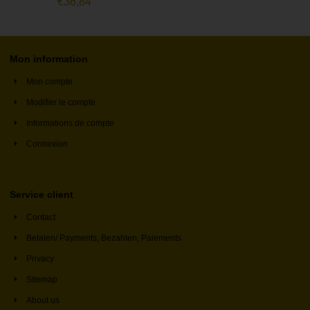
€
36,84
Mon information
Mon compte
Modifier le compte
Informations de compte
Connexion
Service client
Contact
Betalen/ Payments, Bezahlen, Paiements
Privacy
Sitemap
About us