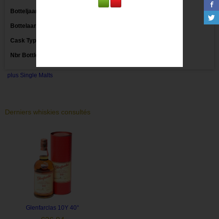
Botteljaar:
Bottelaar:
Markethouse
Cask Type:
Nbr Bottles:
plus Single Malts
Derniers whiskies consultés
Glenfarclas 10Y 40°