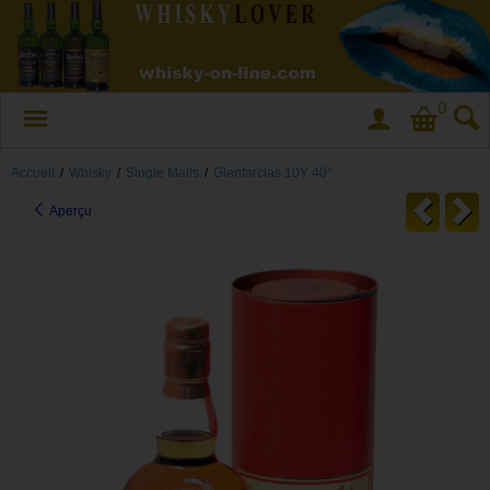
0
Accueil
/
Whisky
/
Single Malts
/
Glenfarclas 10Y 40°
Aperçu