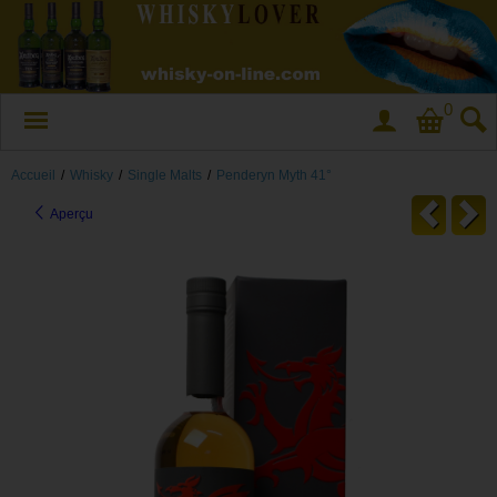
0
Accueil
/
Whisky
/
Single Malts
/
Penderyn Myth 41°
Aperçu