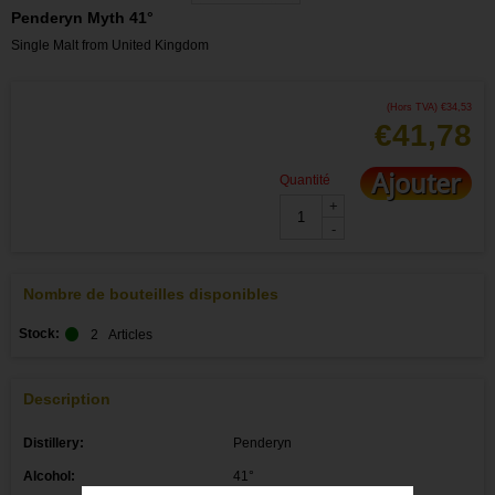
Penderyn Myth 41°
Single Malt from United Kingdom
(Hors TVA)
€
34,53
€
41,78
Ajouter
Quantité
+
-
Nombre de bouteilles disponibles
Stock:
2
Articles
Description
Distillery:
Penderyn
Alcohol:
41°