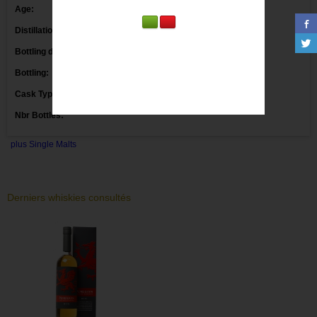
Age:
Distillation date:
Bottling date:
Bottling:
Markethouse
Cask Type:
Ex Bourbon Casks
Nbr Bottles:
plus Single Malts
Derniers whiskies consultés