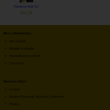
Penderyn Myth 41°
€
41,78
Mon information
Mon compte
Modifier le compte
Informations de compte
Connexion
Service client
Contact
Betalen/ Payments, Bezahlen, Paiements
Privacy