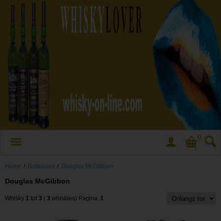
0
Home
/
Bottelaars
/
Douglas McGibbon
Douglas McGibbon
Whisky
1
tot
3
(
3
whiskies)
Pagina
1