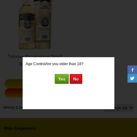
Talisker Provenance Small
Batch 2008 46°
Age Control
Are you older than 18?
€
79,83
Yes
No
Details
Bestellen
Whisky
1
tot
3
(
3
whiskies)
Pagina
1
Mijn Gegevens