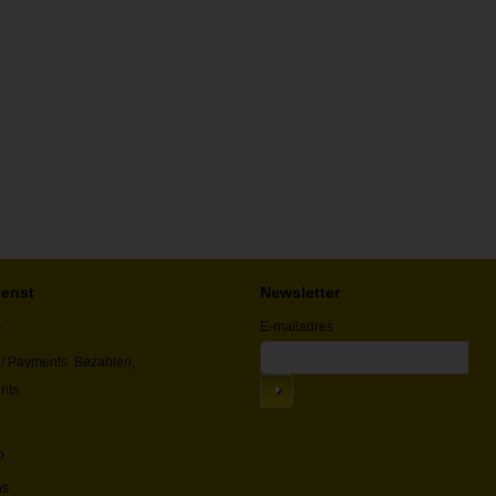
ienst
Newsletter
E-mailadres
t
/ Payments, Bezahlen,
nts
p
ns