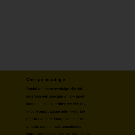
Onze prijsstrategie
Omdat we ervan overtuigd zijn dat
iedereen een speciale whisky moet
kunnen drinken, hebben we een nogal
andere prijsstrategie ontwikkeld. De
prijs in zwart en doorgestreept is de
prijs die een normale gemiddelde
whiskyshop in een stad zou vragen. De