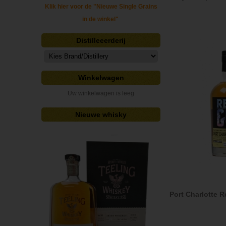
Klik hier voor de "Nieuwe Single Grains
in de winkel"
Distilleeerderij
Winkelwagen
Uw winkelwagen is leeg
Nieuwe whisky
Port Charlotte 