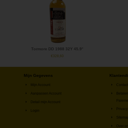
Tormore DD 1988 32Y 45.9°
€
328,60
Mijn Gegevens
Klantend
Mijn Account
Contac
Aanpassen Account
Betalen
Paieme
Detail mijn Account
Privacy
Login
Sitema
Over o