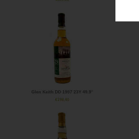
Glen Keith DD 1997 23Y 49.9°
€
198,40