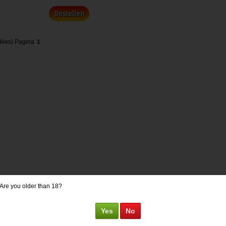
Bestellen
kies)
Pagina
1
Are you older than 18?
Yes
No