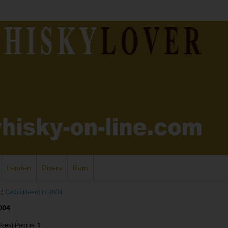
Landen
Divers
Rum
/
Gedistilleerd in 2004
004
kies)
Pagina
1