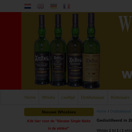
Home
Whisky
Leeftijd
Distillatiejaar
Bottelaars
Home
/
Distillatiejaar
Nieuwe Whiskies
Gedistilleerd in 2
Klik hier voor de "Nieuwe Single Malts
in de winkel"
Whisky
1
tot
1
(
1
whis