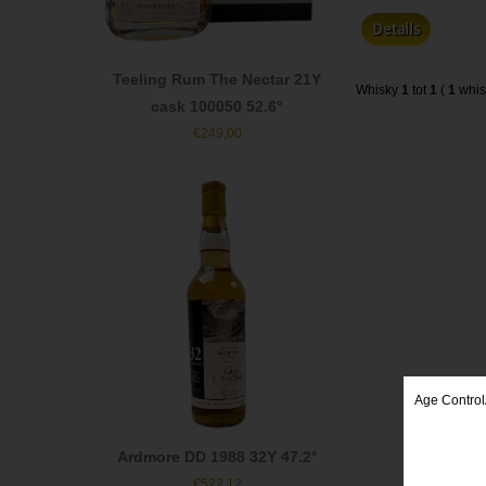
Details
Teeling Rum The Nectar 21Y
Whisky
1
tot
1
(
1
whis
cask 100050 52.6°
€
249,00
Age Control
Ardmore DD 1988 32Y 47.2°
€
522,12