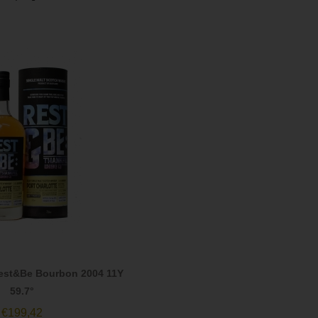
Rest&Be Bourbon 2004 11Y
59.7°
€
199,42