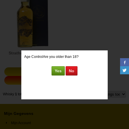
Strathmill 1988 25Y 52.4°
Age Control
Are you older than 18?
€
387,88
Yes
No
Details
Bestellen
Whisky
1
tot
3
(
3
whiskies)
Pagina
1
Mijn Gegevens
Mijn Account