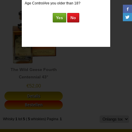
Age Control
Are you older than 18?
Yes
No
The Wild Geese Fourth
Centennial 43°
€
52,00
Details
Bestellen
Whisky
1
tot
5
(
5
whiskies)
Pagina
1