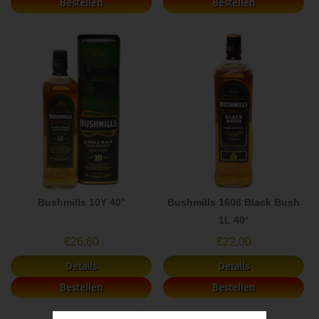
Bestellen
Bestellen
Bushmills 10Y 40°
Bushmills 1608 Black Bush
1L 40°
€
26,60
€
22,00
Details
Details
Bestellen
Bestellen