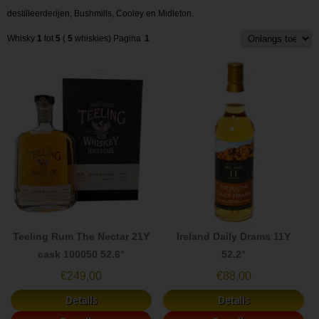
destilleerderijen, Bushmills, Cooley en Midleton.
Whisky
1
tot
5
(
5
whiskies)
Pagina
1
Teeling Rum The Nectar 21Y
Ireland Daily Drams 11Y
cask 100050 52.6°
52.2°
€
249,00
€
88,00
Details
Details